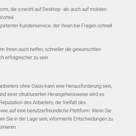
form, die sowohl auf Desktop- als auch auf mobilen
Vorteil.
etenter Kundenservice, der Ihnen bei Fragen schnell
nn Ihnen auch helfen, schneller die gewünschten
h erfolgreicher zu sein.
nbieters ohne Oasis kann eine Herausforderung sein,
und einer strukturierten Herangehensweise wird es
 Reputation des Anbieters, die Vielfalt des
wie auf eine benutzerfreundliche Plattform. Wenn Sie
n Sie in der Lage sein, informierte Entscheidungen zu
timieren.