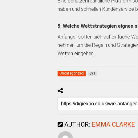
Eine benutzerfreundliche Plattform sol
haben und schnellen Kundenservice b
5. Welche Wettstrategien eignen s
Anfänger sollten sich auf einfache Wet
nehmen, um die Regeln und Strategien 
Wetten eingehen.
Uncategorized
591
AUTHOR:
EMMA CLARKE