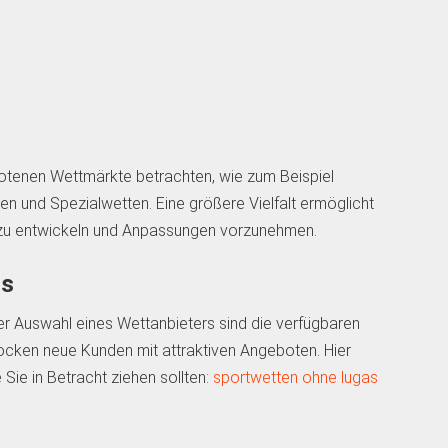
botenen Wettmärkte betrachten, wie zum Beispiel
n und Spezialwetten. Eine größere Vielfalt ermöglicht
r zu entwickeln und Anpassungen vorzunehmen.
ns
der Auswahl eines Wettanbieters sind die verfügbaren
locken neue Kunden mit attraktiven Angeboten. Hier
 Sie in Betracht ziehen sollten:
sportwetten ohne lugas