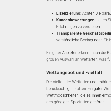
Lizenzierung:
Achten Sie darauf
Kundenbewertungen:
Lesen Si
Erfahrungen zu verstehen.
Transparente Geschäftsbedi
verständliche Bedingungen für 
Ein guter Anbieter erkennt auch die 
großen Auswahl an Wettarten, was für 
Wettangebot und -vielfalt
Die Vielfalt der Wettarten und -märkte
berücksichtigen sollten. Ein guter Wet
Wettmöglichkeiten, die es Ihnen ermö
den gängigen Sportarten gehören: