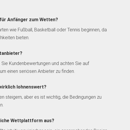
n für Anfänger zum Wetten?
arten wie Fußball, Basketball oder Tennis beginnen, da
hkeiten bieten.
ttanbieter?
en Sie Kundenbewertungen und achten Sie auf
m einen seriösen Anbieter zu finden.
 wirklich lohnenswert?
n steigern, aber es ist wichtig, die Bedingungen zu
n.
liche Wettplattform aus?