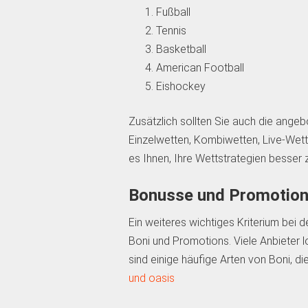
Fußball
Tennis
Basketball
American Football
Eishockey
Zusätzlich sollten Sie auch die ange
Einzelwetten, Kombiwetten, Live-Wette
es Ihnen, Ihre Wettstrategien besse
Bonusse und Promotio
Ein weiteres wichtiges Kriterium bei 
Boni und Promotions. Viele Anbieter 
sind einige häufige Arten von Boni, die
und oasis