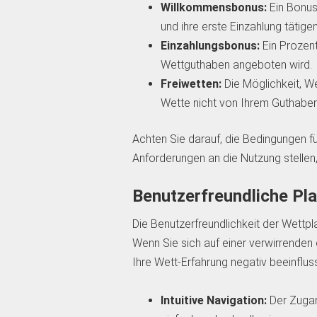
Willkommensbonus:
Ein Bonus,
und ihre erste Einzahlung tätigen
Einzahlungsbonus:
Ein Prozent
Wettguthaben angeboten wird.
Freiwetten:
Die Möglichkeit, We
Wette nicht von Ihrem Guthabe
Achten Sie darauf, die Bedingungen f
Anforderungen an die Nutzung stellen,
Benutzerfreundliche Pl
Die Benutzerfreundlichkeit der Wettpl
Wenn Sie sich auf einer verwirrenden
Ihre Wett-Erfahrung negativ beeinflus
Intuitive Navigation:
Der Zugan