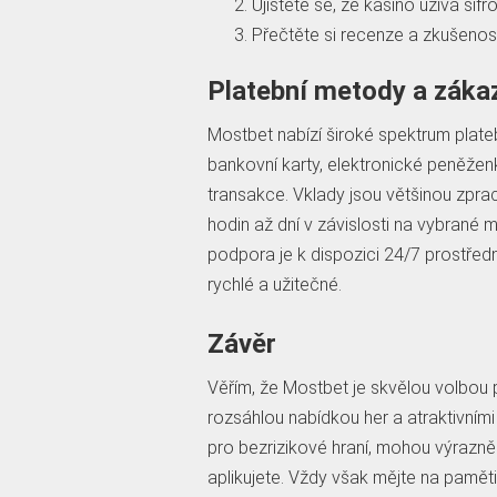
Ujistěte se, že kasino užívá šif
Přečtěte si recenze a zkušenost
Platební metody a záka
Mostbet nabízí široké spektrum plate
bankovní karty, elektronické peněžen
transakce. Vklady jsou většinou zpr
hodin až dní v závislosti na vybran
podpora je k dispozici 24/7 prostředn
rychlé a užitečné.
Závěr
Věřím, že Mostbet je skvělou volbou p
rozsáhlou nabídkou her a atraktivními 
pro bezrizikové hraní, mohou výrazně
aplikujete. Vždy však mějte na paměti