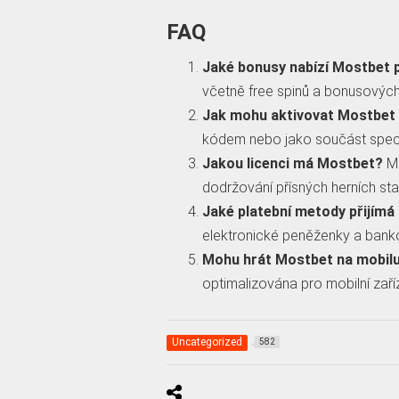
FAQ
Jaké bonusy nabízí Mostbet 
včetně free spinů a bonusových
Jak mohu aktivovat Mostbet 
kódem nebo jako součást speci
Jakou licenci má Mostbet?
Mo
dodržování přísných herních st
Jaké platební metody přijím
elektronické peněženky a banko
Mohu hrát Mostbet na mobil
optimalizována pro mobilní zaříz
Uncategorized
582