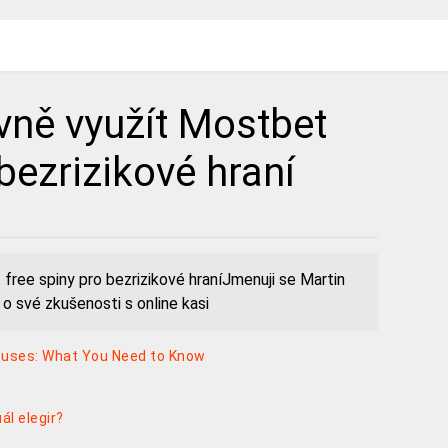
ivně využít Mostbet
bezrizikové hraní
 free spiny pro bezrizikové hraníJmenuji se Martin
 o své zkušenosti s online kasi
onuses: What You Need to Know
ál elegir?