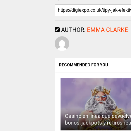
AUTHOR:
EMMA CLARKE
RECOMMENDED FOR YOU
Casino en línea que devuelv
bonos, jackpots y retiros re