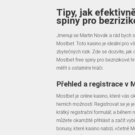
Tipy, jak efektivn
spiny pro bezrizik
Jmenuji se Martin Novák a rád bych s
Mostbet. Toto kasino je ideální pro vš
zbytečných rizik. Zde se dozvíte, jak c
Mostbet free spiny pro bezrizikové hr
měřit s ostatními hráči.
Přehled a registrace v 
Mostbet je online kasino, které vás o
herních možností. Registrovat se je j
krátký registrační formulář, a během n
můžete okamžitě přihlásit a začít vy
bonusy, které kasino nabízí, včetně M