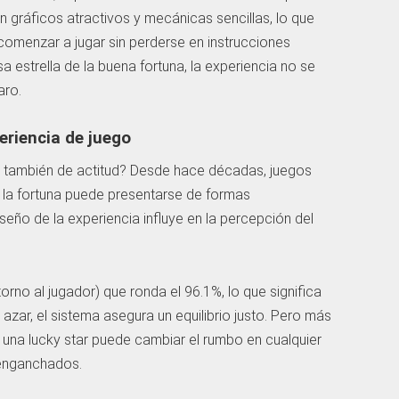
ran gráficos atractivos y mecánicas sencillas, lo que
comenzar a jugar sin perderse en instrucciones
 estrella de la buena fortuna, la experiencia no se
aro.
periencia de juego
 o también de actitud? Desde hace décadas, juegos
la fortuna puede presentarse de formas
seño de la experiencia influye en la percepción del
rno al jugador) que ronda el 96.1%, lo que significa
azar, el sistema asegura un equilibrio justo. Pero más
ue una lucky star puede cambiar el rumbo en cualquier
 enganchados.