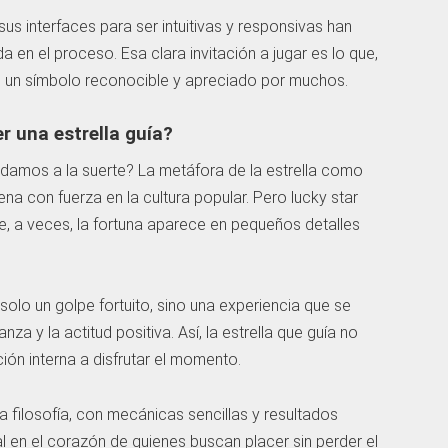
s interfaces para ser intuitivas y responsivas han
a en el proceso. Esa clara invitación a jugar es lo que,
 en un símbolo reconocible y apreciado por muchos.
r una estrella guía?
e damos a la suerte? La metáfora de la estrella como
a con fuerza en la cultura popular. Pero lucky star
e, a veces, la fortuna aparece en pequeños detalles
solo un golpe fortuito, sino una experiencia que se
za y la actitud positiva. Así, la estrella que guía no
ción interna a disfrutar el momento.
 filosofía, con mecánicas sencillas y resultados
al en el corazón de quienes buscan placer sin perder el