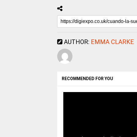
AUTHOR:
EMMA CLARKE
RECOMMENDED FOR YOU