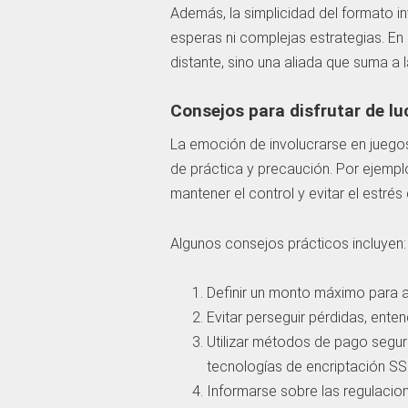
Además, la simplicidad del formato in
esperas ni complejas estrategias. En 
distante, sino una aliada que suma a l
Consejos para disfrutar de lu
La emoción de involucrarse en juegos
de práctica y precaución. Por ejempl
mantener el control y evitar el estré
Algunos consejos prácticos incluyen:
Definir un monto máximo para a
Evitar perseguir pérdidas, enten
Utilizar métodos de pago segu
tecnologías de encriptación SS
Informarse sobre las regulacion