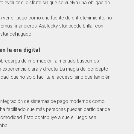
evaluar el disfrute sin que se vuelva una obligación.
n ver el juego como una fuente de entretenimiento, no
as financieros. Así, lucky star puede brillar con
star del jugador.
en la era digital
 sobrecarga de información, a menudo buscamos
a experiencia clara y directa. La magia del concepto
idad, que no solo facilita el acceso, sino que también
a integración de sistemas de pago modernos como
ha facilitado que más personas puedan participar de
comodidad. Esto contribuye a que el juego sea
obal.