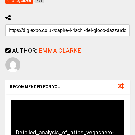
Uncategorized
594
AUTHOR:
EMMA CLARKE
RECOMMENDED FOR YOU
Detailed_analysis_of_https_vegashero-