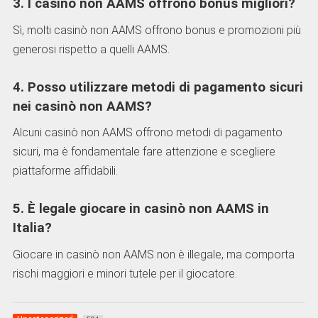
3. I casinò non AAMS offrono bonus migliori?
Sì, molti casinò non AAMS offrono bonus e promozioni più
generosi rispetto a quelli AAMS.
4. Posso utilizzare metodi di pagamento sicuri
nei casinò non AAMS?
Alcuni casinò non AAMS offrono metodi di pagamento
sicuri, ma è fondamentale fare attenzione e scegliere
piattaforme affidabili.
5. È legale giocare in casinò non AAMS in
Italia?
Giocare in casinò non AAMS non è illegale, ma comporta
rischi maggiori e minori tutele per il giocatore.