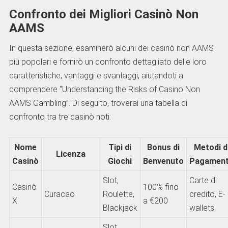
Confronto dei Migliori Casinò Non
AAMS
In questa sezione, esaminerò alcuni dei casinò non AAMS
più popolari e fornirò un confronto dettagliato delle loro
caratteristiche, vantaggi e svantaggi, aiutandoti a
comprendere “Understanding the Risks of Casino Non
AAMS Gambling”. Di seguito, troverai una tabella di
confronto tra tre casinò noti:
Nome
Tipi di
Bonus di
Metodi d
Licenza
Casinò
Giochi
Benvenuto
Pagamen
Slot,
Carte di
Casinò
100% fino
Curacao
Roulette,
credito, E-
X
a €200
Blackjack
wallets
Slot,